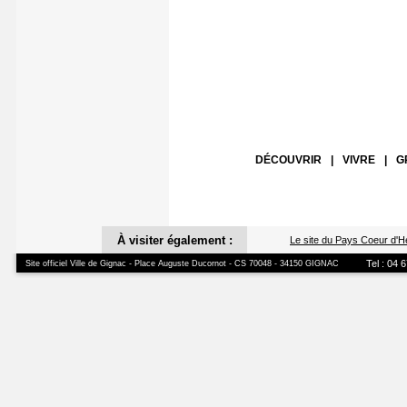
DÉCOUVRIR
|
VIVRE
|
G
À visiter également :
Le site du Pays Coeur d'H
Tel : 04 
Site officiel Ville de Gignac - Place Auguste Ducornot - CS 70048 - 34150 GIGNAC